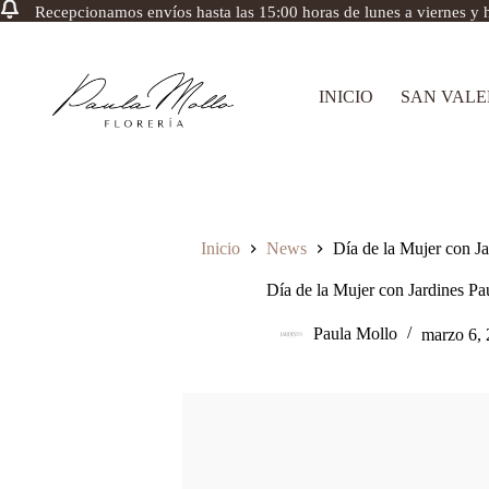
Recepcionamos envíos hasta las 15:00 horas de lunes a viernes y h
Saltar
al
contenido
INICIO
SAN VALE
Inicio
News
Día de la Mujer con J
Día de la Mujer con Jardines Pa
Paula Mollo
marzo 6,