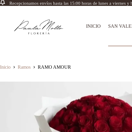
Recepcionamos envíos hasta las 15:00 horas de lunes a viernes y h
Saltar
al
contenido
INICIO
SAN VALE
Inicio
Ramos
RAMO AMOUR