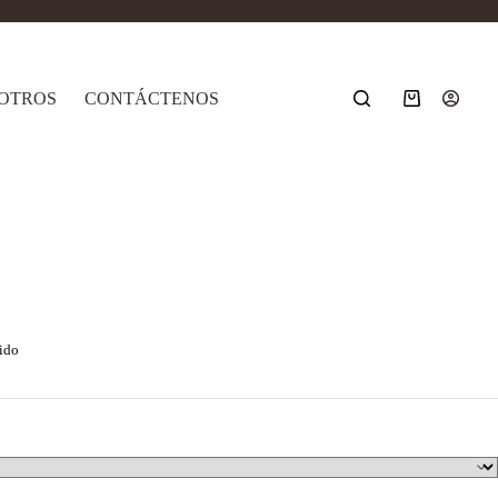
OTROS
CONTÁCTENOS
Carro
de
compra
ido
00
00