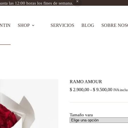
asta las 12:00 horas los fines de semana.
NTIN
SHOP
SERVICIOS
BLOG
SOBRE NOS
RAMO AMOUR
Rango
$
2.900,00
-
$
9.500,00
IVA inclu
de
precios:
desde
$ 2.900,
Tamaño vara
hasta
$ 9.500,