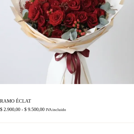
RAMO ÉCLAT
Rango
$
2.900,00
-
$
9.500,00
IVA incluido
de
precios:
desde
$ 2.900,00