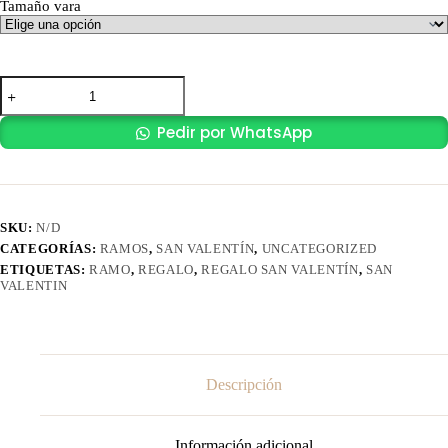
Tamaño vara
hasta
$ 9.500,00
RAMO
ÉCLAT
cantidad
Pedir por WhatsApp
SKU:
N/D
CATEGORÍAS:
RAMOS
,
SAN VALENTÍN
,
UNCATEGORIZED
ETIQUETAS:
RAMO
,
REGALO
,
REGALO SAN VALENTÍN
,
SAN
VALENTIN
Descripción
Información adicional