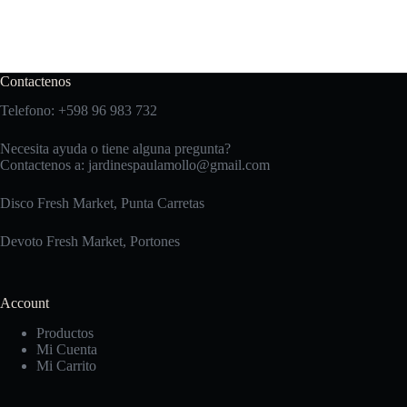
Contactenos
Telefono: +598 96 983 732
Necesita ayuda o tiene alguna pregunta?
Contactenos a:
jardinespaulamollo@gmail.com
Disco Fresh Market, Punta Carretas
Devoto Fresh Market, Portones
Account
Productos
Mi Cuenta
Mi Carrito