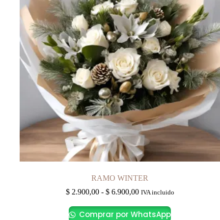
elegir
en
la
página
de
producto
RAMO WINTER
Rango
$
2.900,00
-
$
6.900,00
IVA incluido
de
Este
precios:
Comprar por WhatsApp
producto
desde