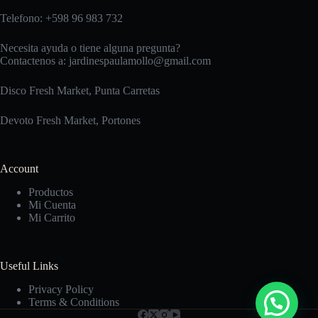
pueden
elegir
Telefono: +598 96 983 732
en
la
Necesita ayuda o tiene alguna pregunta?
página
Contactenos a:
jardinespaulamollo@gmail.com
de
producto
Disco Fresh Market, Punta Carretas
Devoto Fresh Market, Portones
Account
Productos
Mi Cuenta
Mi Carrito
Useful Links
Privacy Policy
Terms & Conditions