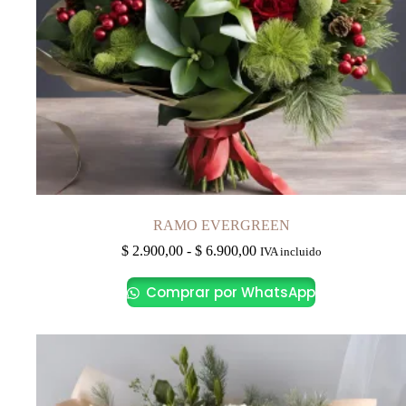
RAMO EVERGREEN
Rango
$
2.900,00
-
$
6.900,00
IVA incluido
de
Este
precios:
Comprar por WhatsApp
producto
desde
tiene
$ 2.900,00
múltiples
hasta
variantes.
$ 6.900,00
Las
opciones
se
pueden