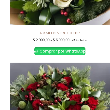
RAMO PINE & CHEER
Rango
$
2.900,00
-
$
6.900,00
IVA incluido
de
Este
precios:
Comprar por WhatsApp
producto
desde
tiene
$ 2.900,00
múltiples
hasta
variantes.
$ 6.900,00
Las
opciones
se
pueden
elegir
en
la
página
de
producto