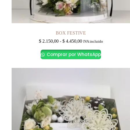
BOX FESTIVE
Rango
$
2.150,00
-
$
4.450,00
IVA incluido
de
Este
precios:
Comprar por WhatsApp
producto
desde
tiene
$ 2.150,00
múltiples
hasta
variantes.
$ 4.450,00
Las
opciones
se
pueden
elegir
en
la
página
de
producto