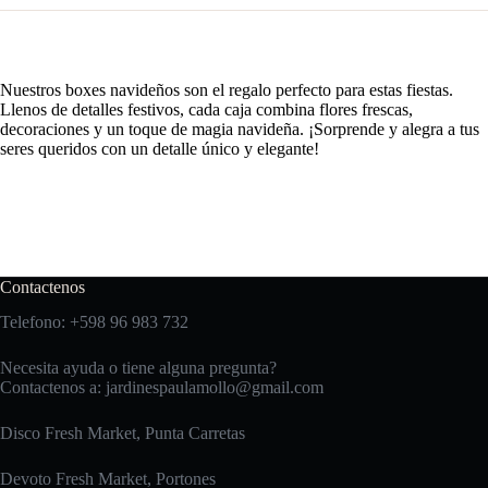
Nuestros boxes navideños son el regalo perfecto para estas fiestas.
Llenos de detalles festivos, cada caja combina flores frescas,
decoraciones y un toque de magia navideña. ¡Sorprende y alegra a tus
seres queridos con un detalle único y elegante!
Contactenos
Telefono: +598 96 983 732
Necesita ayuda o tiene alguna pregunta?
Contactenos a:
jardinespaulamollo@gmail.com
Disco Fresh Market, Punta Carretas
Devoto Fresh Market, Portones