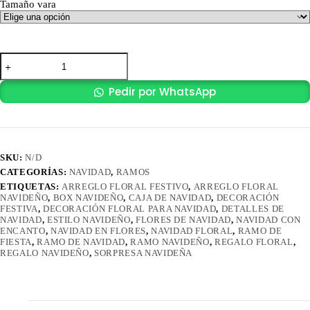
Tamaño vara
hasta
$ 6.900,00
RAMO
SNOWY
GLOW
Pedir por WhatsApp
cantidad
SKU:
N/D
CATEGORÍAS:
NAVIDAD
,
RAMOS
ETIQUETAS:
ARREGLO FLORAL FESTIVO
,
ARREGLO FLORAL
NAVIDEÑO
,
BOX NAVIDEÑO
,
CAJA DE NAVIDAD
,
DECORACIÓN
FESTIVA
,
DECORACIÓN FLORAL PARA NAVIDAD
,
DETALLES DE
NAVIDAD
,
ESTILO NAVIDEÑO
,
FLORES DE NAVIDAD
,
NAVIDAD CON
ENCANTO
,
NAVIDAD EN FLORES
,
NAVIDAD FLORAL
,
RAMO DE
FIESTA
,
RAMO DE NAVIDAD
,
RAMO NAVIDEÑO
,
REGALO FLORAL
,
REGALO NAVIDEÑO
,
SORPRESA NAVIDEÑA