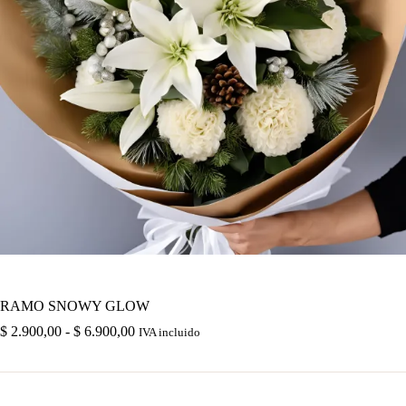
RAMO SNOWY GLOW
Rango
$
2.900,00
-
$
6.900,00
IVA incluido
de
precios:
desde
$ 2.900,00